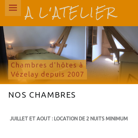
A L'ATELIER
navigation
Passer
sur
au
le
contenu
C
site
H
A
A
M
l'Atelier
B
Chambres d'hôtes à
R
Vézelay depuis 2007
E
S
D
NOS CHAMBRES
'
H
Ô
JUILLET ET AOUT : LOCATION DE 2 NUITS MINIMUM
T
E