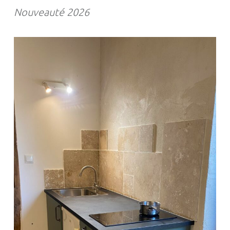
S
Nouveauté 2026
À
V
É
Z
E
L
A
Y
D
E
P
U
I
S
2
0
0